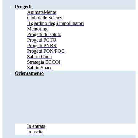
Progetti
AnimataMente
Club delle Scienze
Il giardino degli impollinatori
Mentoring
Progetti di istituto
Progetti PCTO
Progetti PNRR
Progetti PON/POC
Sab-in Onda
Strategia ECCO!
Sab in Space
Orientamento
In entrata
In uscita