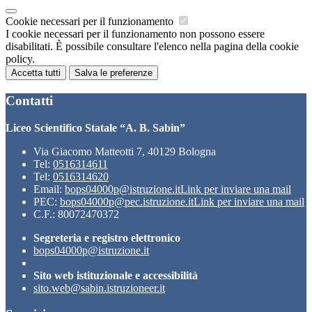
Cookie necessari per il funzionamento
I cookie necessari per il funzionamento non possono essere
disabilitati. È possibile consultare l'elenco nella pagina della cookie
policy.
Accetta tutti
Salva le preferenze
Contatti
Liceo Scientifico Statale “A. B. Sabin”
Via Giacomo Matteotti 7, 40129 Bologna
Tel:
0516314611
Tel:
0516314620
Email:
bops04000p@istruzione.it
Link per inviare una mail
PEC:
bops04000p@pec.istruzione.it
Link per inviare una mail
C.F.: 80072470372
Segreteria e registro elettronico
bops04000p@istruzione.it
Sito web istituzionale e accessibilità
sito.web@sabin.istruzioneer.it