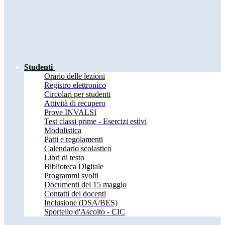
Studenti
Orario delle lezioni
Registro elettronico
Circolari per studenti
Attività di recupero
Prove INVALSI
Test classi prime - Esercizi estivi
Modulistica
Patti e regolamenti
Calendario scolastico
Libri di testo
Biblioteca Digitale
Programmi svolti
Documenti del 15 maggio
Contatti dei docenti
Inclusione (DSA/BES)
Sportello d'Ascolto - CIC