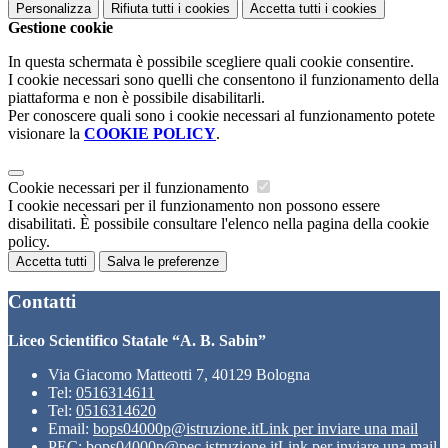
Personalizza
Rifiuta tutti
i cookies
Accetta tutti
i cookies
Gestione cookie
In questa schermata è possibile scegliere quali cookie consentire.
I cookie necessari sono quelli che consentono il funzionamento della
piattaforma e non è possibile disabilitarli.
Per conoscere quali sono i cookie necessari al funzionamento potete
visionare la
COOKIE POLICY
.
Cookie necessari per il funzionamento
I cookie necessari per il funzionamento non possono essere
disabilitati. È possibile consultare l'elenco nella pagina della cookie
policy.
Accetta tutti
Salva le preferenze
Contatti
Liceo Scientifico Statale “A. B. Sabin”
Via Giacomo Matteotti 7, 40129 Bologna
Tel:
0516314611
Tel:
0516314620
Email:
bops04000p@istruzione.it
Link per inviare una mail
PEC:
bops04000p@pec.istruzione.it
Link per inviare una mail