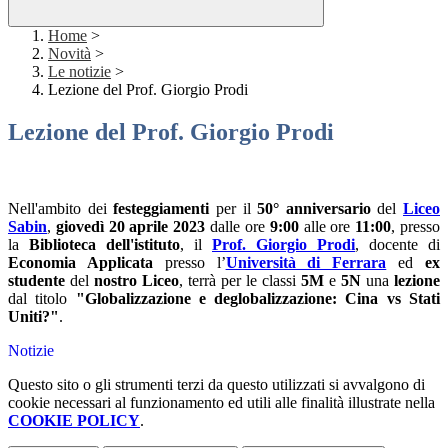
Home
>
Novità
>
Le notizie
>
Lezione del Prof. Giorgio Prodi
Lezione del Prof. Giorgio Prodi
Nell'ambito dei
festeggiamenti
per il
50° anniversario
del
Liceo
Sabin
,
giovedì 20 aprile 2023
dalle ore
9:00
alle ore
11:00
, presso
la
Biblioteca dell'istituto
, il
Prof. Giorgio Prodi
, docente di
Economia Applicata
presso l’
Università di Ferrara
ed
ex
studente
del
nostro Liceo
, terrà per le classi
5M
e
5N
una
lezione
dal titolo
"Globalizzazione e deglobalizzazione: Cina vs Stati
Uniti?"
.
Notizie
Questo sito o gli strumenti terzi da questo utilizzati si avvalgono di
cookie necessari al funzionamento ed utili alle finalità illustrate nella
COOKIE POLICY
.