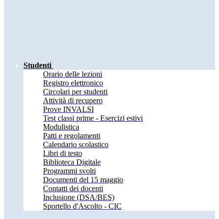
Studenti
Orario delle lezioni
Registro elettronico
Circolari per studenti
Attività di recupero
Prove INVALSI
Test classi prime - Esercizi estivi
Modulistica
Patti e regolamenti
Calendario scolastico
Libri di testo
Biblioteca Digitale
Programmi svolti
Documenti del 15 maggio
Contatti dei docenti
Inclusione (DSA/BES)
Sportello d'Ascolto - CIC