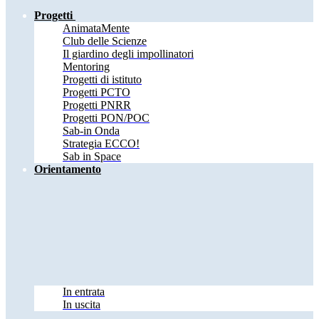
Progetti
AnimataMente
Club delle Scienze
Il giardino degli impollinatori
Mentoring
Progetti di istituto
Progetti PCTO
Progetti PNRR
Progetti PON/POC
Sab-in Onda
Strategia ECCO!
Sab in Space
Orientamento
In entrata
In uscita