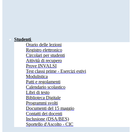
Studenti
Orario delle lezioni
Registro elettronico
Circolari per studenti
Attività di recupero
Prove INVALSI
Test classi prime - Esercizi estivi
Modulistica
Patti e regolamenti
Calendario scolastico
Libri di testo
Biblioteca Digitale
Programmi svolti
Documenti del 15 maggio
Contatti dei docenti
Inclusione (DSA/BES)
Sportello d'Ascolto - CIC