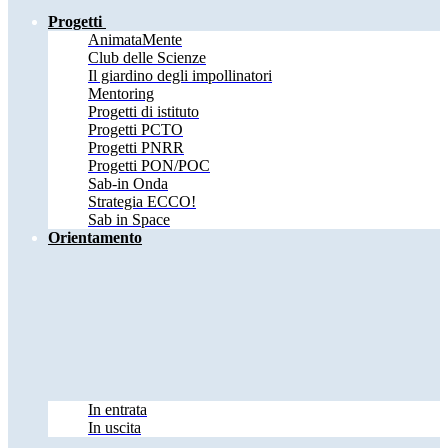
Progetti
AnimataMente
Club delle Scienze
Il giardino degli impollinatori
Mentoring
Progetti di istituto
Progetti PCTO
Progetti PNRR
Progetti PON/POC
Sab-in Onda
Strategia ECCO!
Sab in Space
Orientamento
In entrata
In uscita