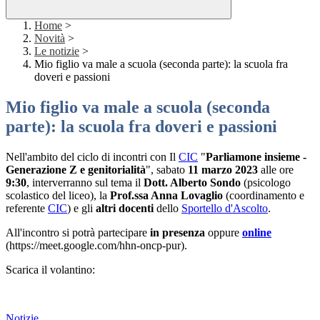
Home
>
Novità
>
Le notizie
>
Mio figlio va male a scuola (seconda parte): la scuola fra
doveri e passioni
Mio figlio va male a scuola (seconda
parte): la scuola fra doveri e passioni
Nell'ambito del ciclo di incontri con Il
CIC
"
Parliamone insieme -
Generazione Z e genitorialità
", sabato
11 marzo 2023
alle ore
9:30
, interverranno sul tema il
Dott. Alberto Sondo
(psicologo
scolastico del liceo), la
Prof.ssa Anna Lovaglio
(coordinamento e
referente
CIC
) e gli
altri docenti
dello
Sportello d'Ascolto
.
All'incontro si potrà partecipare
in presenza
oppure
online
(
https://meet.google.com
/hhn
-
oncp
-
pur
).
Scarica il volantino:
Notizie