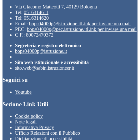
Via Giacomo Matteotti 7, 40129 Bologna
Tel:
0516314611
Tel:
0516314620
Email:
bops04000p@istruzione.it
Link per inviare una mail
PEC:
bops04000p@pec.istruzione.it
Link per inviare una mail
C.F.: 80072470372
Segreteria e registro elettronico
bops04000p@istruzione.it
Sito web istituzionale e accessibilità
sito.web@sabin.istruzioneer.it
Seguici su
Youtube
Sezione Link Utili
Cookie policy
Note legali
Informativa Privacy
Ufficio Relazioni con il Pubblico
Dichiarazione di accessibilità