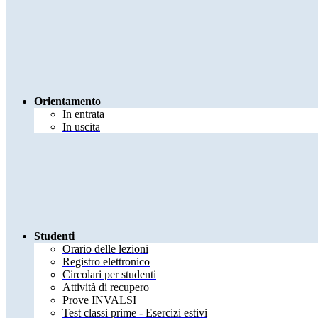
Orientamento
In entrata
In uscita
Studenti
Orario delle lezioni
Registro elettronico
Circolari per studenti
Attività di recupero
Prove INVALSI
Test classi prime - Esercizi estivi