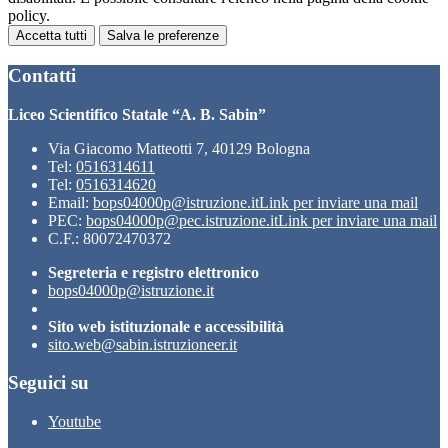
policy.
Accetta tutti
Salva le preferenze
Contatti
Liceo Scientifico Statale “A. B. Sabin”
Via Giacomo Matteotti 7, 40129 Bologna
Tel:
0516314611
Tel:
0516314620
Email:
bops04000p@istruzione.it
Link per inviare una mail
PEC:
bops04000p@pec.istruzione.it
Link per inviare una mail
C.F.: 80072470372
Segreteria e registro elettronico
bops04000p@istruzione.it
Sito web istituzionale e accessibilità
sito.web@sabin.istruzioneer.it
Seguici su
Youtube