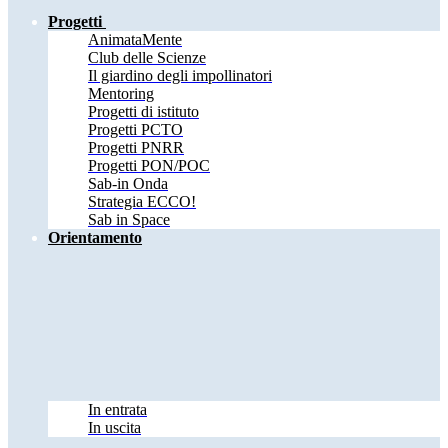
Progetti
AnimataMente
Club delle Scienze
Il giardino degli impollinatori
Mentoring
Progetti di istituto
Progetti PCTO
Progetti PNRR
Progetti PON/POC
Sab-in Onda
Strategia ECCO!
Sab in Space
Orientamento
In entrata
In uscita