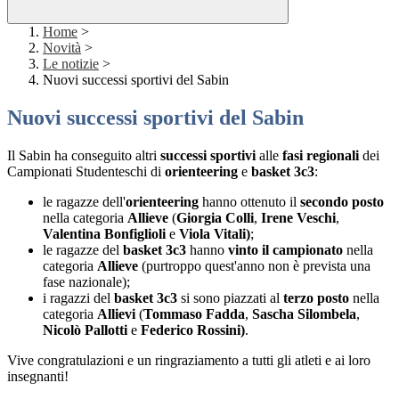
Home
>
Novità
>
Le notizie
>
Nuovi successi sportivi del Sabin
Nuovi successi sportivi del Sabin
Il Sabin ha conseguito altri
successi sportivi
alle
fasi regionali
dei
Campionati Studenteschi di
orienteering
e
basket 3c3
:
le ragazze dell'
orienteering
hanno ottenuto il
secondo posto
nella categoria
Allieve
(
Giorgia Colli
,
Irene Veschi
,
Valentina Bonfiglioli
e
Viola Vitali)
;
le ragazze del
basket 3c3
hanno
vinto il campionato
nella
categoria
Allieve
(purtroppo quest'anno non è prevista una
fase nazionale);
i ragazzi del
basket 3c3
si sono piazzati al
terzo posto
nella
categoria
Allievi
(
Tommaso Fadda
,
Sascha Silombela
,
Nicolò Pallotti
e
Federico Rossini)
.
Vive congratulazioni e un ringraziamento a tutti gli atleti e ai loro
insegnanti!