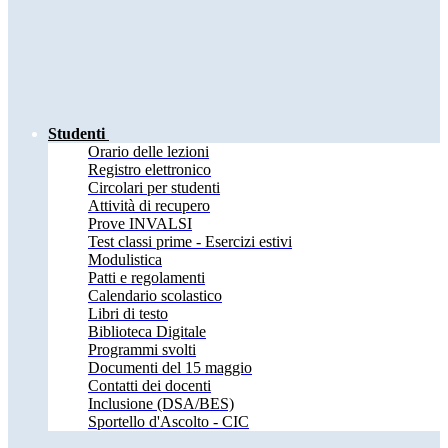
Studenti
Orario delle lezioni
Registro elettronico
Circolari per studenti
Attività di recupero
Prove INVALSI
Test classi prime - Esercizi estivi
Modulistica
Patti e regolamenti
Calendario scolastico
Libri di testo
Biblioteca Digitale
Programmi svolti
Documenti del 15 maggio
Contatti dei docenti
Inclusione (DSA/BES)
Sportello d'Ascolto - CIC