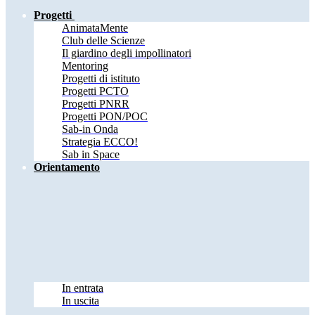
Progetti
AnimataMente
Club delle Scienze
Il giardino degli impollinatori
Mentoring
Progetti di istituto
Progetti PCTO
Progetti PNRR
Progetti PON/POC
Sab-in Onda
Strategia ECCO!
Sab in Space
Orientamento
In entrata
In uscita