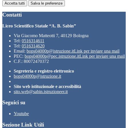
Accetta tutti
Salva le preferenze
Contatti
Liceo Scientifico Statale “A. B. Sabin”
Via Giacomo Matteotti 7, 40129 Bologna
Tel:
0516314611
Tel:
0516314620
Email:
bops04000p@istruzione.it
Link per inviare una mail
PEC:
bops04000p@pec.istruzione.it
Link per inviare una mail
C.F.: 80072470372
Segreteria e registro elettronico
bops04000p@istruzione.it
Sito web istituzionale e accessibilità
sito.web@sabin.istruzioneer.it
Seguici su
Youtube
Sezione Link Utili