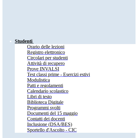
Studenti
Orario delle lezioni
Registro elettronico
Circolari per studenti
Attività di recupero
Prove INVALSI
Test classi prime - Esercizi estivi
Modulistica
Patti e regolamenti
Calendario scolastico
Libri di testo
Biblioteca Digitale
Programmi svolti
Documenti del 15 maggio
Contatti dei docenti
Inclusione (DSA/BES)
Sportello d'Ascolto - CIC