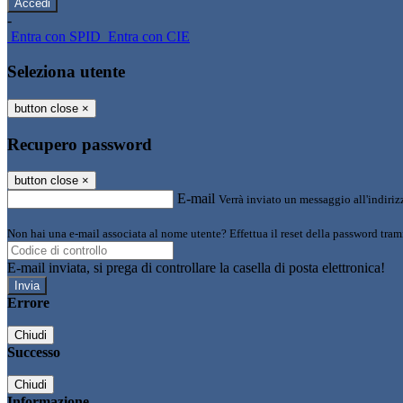
-
Entra con SPID
Entra con CIE
Seleziona utente
button close
×
Recupero password
button close
×
E-mail
Verrà inviato un messaggio all'indirizz
Non hai una e-mail associata al nome utente? Effettua il reset della password tram
E-mail inviata, si prega di controllare la casella di posta elettronica!
Errore
Chiudi
Successo
Chiudi
Informazione