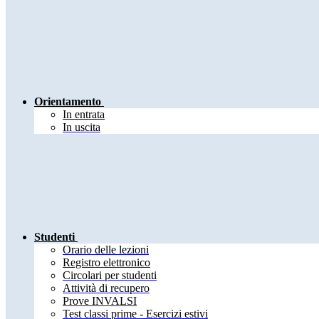
Orientamento
In entrata
In uscita
Studenti
Orario delle lezioni
Registro elettronico
Circolari per studenti
Attività di recupero
Prove INVALSI
Test classi prime - Esercizi estivi