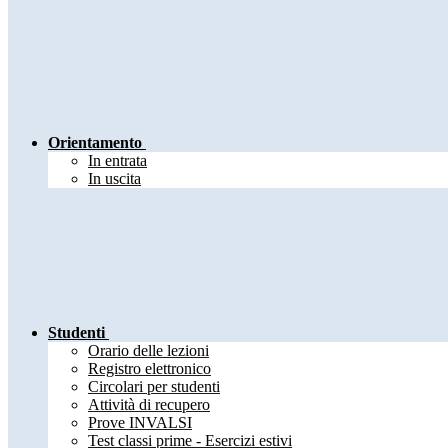
Orientamento
In entrata
In uscita
Studenti
Orario delle lezioni
Registro elettronico
Circolari per studenti
Attività di recupero
Prove INVALSI
Test classi prime - Esercizi estivi