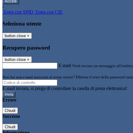
-
Entra con SPID
Entra con CIE
Seleziona utente
button close
×
Recupero password
button close
×
E-mail
Verrà inviato un messaggio all'indirizz
Non hai una e-mail associata al nome utente? Effettua il reset della password tram
E-mail inviata, si prega di controllare la casella di posta elettronica!
Errore
Chiudi
Successo
Chiudi
Informazione