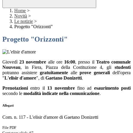
Home
>
Novità
>
Le notizie
>
Progetto "Orizzonti"
Progetto "Orizzonti"
Giovedì
23 novembre
alle ore
16:00
, presso il
Teatro comunale
Nouveau
, in Fiera, Piazza della Costituzione 4, gli
studenti
potranno assistere
gratuitamente
alle
prove generali
dell'opera
"
L'elisir d'amore
", di
Gaetano Donizetti
.
Prenotazioni
entro il
13 novembre
fino ad
esaurimento posti
secondo le
modalità indicate nella comunicazione
.
Allegati
Com. n. 117 - L'elisir d'amore di Gaetano Donizetti
File PDF
Contatore click: 67