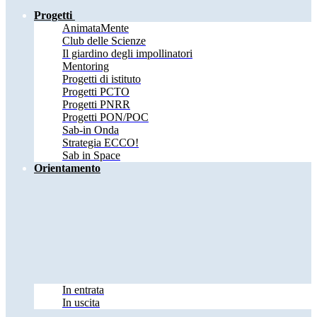
Progetti
AnimataMente
Club delle Scienze
Il giardino degli impollinatori
Mentoring
Progetti di istituto
Progetti PCTO
Progetti PNRR
Progetti PON/POC
Sab-in Onda
Strategia ECCO!
Sab in Space
Orientamento
In entrata
In uscita