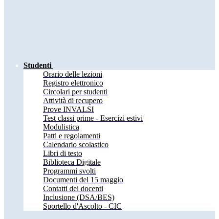
Studenti
Orario delle lezioni
Registro elettronico
Circolari per studenti
Attività di recupero
Prove INVALSI
Test classi prime - Esercizi estivi
Modulistica
Patti e regolamenti
Calendario scolastico
Libri di testo
Biblioteca Digitale
Programmi svolti
Documenti del 15 maggio
Contatti dei docenti
Inclusione (DSA/BES)
Sportello d'Ascolto - CIC