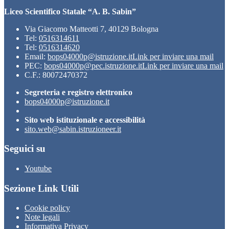
Liceo Scientifico Statale “A. B. Sabin”
Via Giacomo Matteotti 7, 40129 Bologna
Tel:
0516314611
Tel:
0516314620
Email:
bops04000p@istruzione.it
Link per inviare una mail
PEC:
bops04000p@pec.istruzione.it
Link per inviare una mail
C.F.: 80072470372
Segreteria e registro elettronico
bops04000p@istruzione.it
Sito web istituzionale e accessibilità
sito.web@sabin.istruzioneer.it
Seguici su
Youtube
Sezione Link Utili
Cookie policy
Note legali
Informativa Privacy