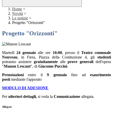
Home
>
Novità
>
Le notizie
>
Progetto "Orizzonti"
Progetto "Orizzonti"
Martedì
24 gennaio
alle ore
16:00
, presso il
Teatro comunale
Nouveau
, in Fiera, Piazza della Costituzione 4, gli
studenti
potranno assistere
gratuitamente
alle
prove generali
dell'opera
"
Manon Lescaut
", di
Giacomo Puccini
.
Prenotazioni
entro il
9 gennaio
fino ad
esaurimento
posti
mediante l'apposito
MODULO DI ADESIONE
Per
ulteriori dettagli,
si veda la
Comunicazione
allegata.
Allegati