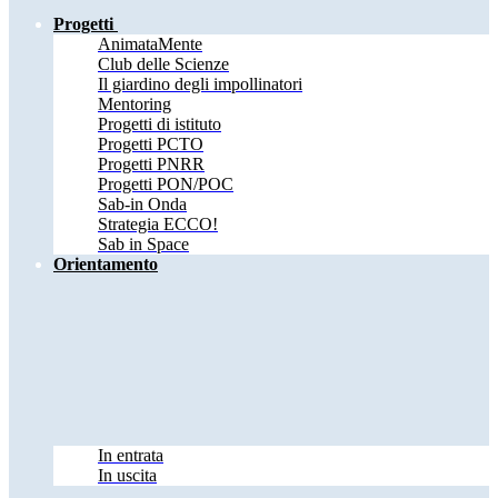
Progetti
AnimataMente
Club delle Scienze
Il giardino degli impollinatori
Mentoring
Progetti di istituto
Progetti PCTO
Progetti PNRR
Progetti PON/POC
Sab-in Onda
Strategia ECCO!
Sab in Space
Orientamento
In entrata
In uscita