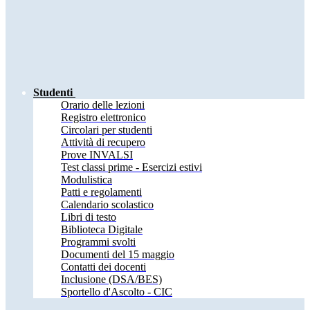
Studenti
Orario delle lezioni
Registro elettronico
Circolari per studenti
Attività di recupero
Prove INVALSI
Test classi prime - Esercizi estivi
Modulistica
Patti e regolamenti
Calendario scolastico
Libri di testo
Biblioteca Digitale
Programmi svolti
Documenti del 15 maggio
Contatti dei docenti
Inclusione (DSA/BES)
Sportello d'Ascolto - CIC