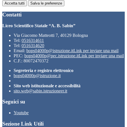
Accetta tutti
Salva le preferenze
Contatti
Liceo Scientifico Statale “A. B. Sabin”
Via Giacomo Matteotti 7, 40129 Bologna
Tel:
0516314611
Tel:
0516314620
Email:
bops04000p@istruzione.it
Link per inviare una mail
PEC:
bops04000p@pec.istruzione.it
Link per inviare una mail
C.F.: 80072470372
Segreteria e registro elettronico
bops04000p@istruzione.it
Sito web istituzionale e accessibilità
sito.web@sabin.istruzioneer.it
Seguici su
Youtube
Sezione Link Utili