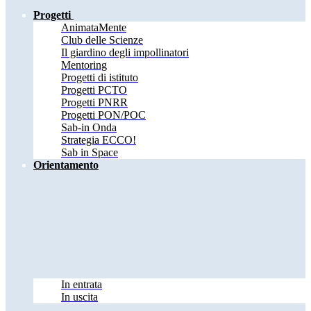
Progetti
AnimataMente
Club delle Scienze
Il giardino degli impollinatori
Mentoring
Progetti di istituto
Progetti PCTO
Progetti PNRR
Progetti PON/POC
Sab-in Onda
Strategia ECCO!
Sab in Space
Orientamento
In entrata
In uscita