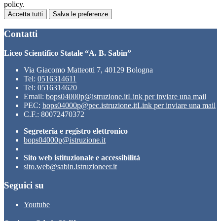
policy.
Accetta tutti
Salva le preferenze
Contatti
Liceo Scientifico Statale “A. B. Sabin”
Via Giacomo Matteotti 7, 40129 Bologna
Tel:
0516314611
Tel:
0516314620
Email:
bops04000p@istruzione.it
Link per inviare una mail
PEC:
bops04000p@pec.istruzione.it
Link per inviare una mail
C.F.: 80072470372
Segreteria e registro elettronico
bops04000p@istruzione.it
Sito web istituzionale e accessibilità
sito.web@sabin.istruzioneer.it
Seguici su
Youtube