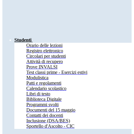
Studenti
Orario delle lezioni
Registro elettronico
Circolari per studenti
Attività di recupero
Prove INVALSI
Test classi prime - Esercizi estivi
Modulistica
Patti e regolamenti
Calendario scolastico
Libri di testo
Biblioteca Digitale
Programmi svolti
Documenti del 15 maggio
Contatti dei docenti
Inclusione (DSA/BES)
Sportello d'Ascolto - CIC