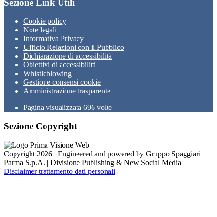
Sezione Link Utili
Cookie policy
Note legali
Informativa Privacy
Ufficio Relazioni con il Pubblico
Dichiarazione di accessibilità
Obiettivi di accessibilità
Whistleblowing
Gestione consensi cookie
Amministrazione trasparente
Pagina visualizzata
696
volte
Sezione Copyright
Copyright 2026 | Engineered and powered by Gruppo Spaggiari
Parma S.p.A. | Divisione Publishing & New Social Media
Disclaimer trattamento dati personali