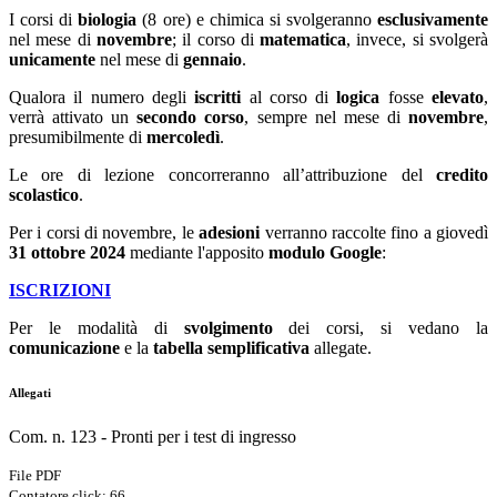
I corsi di
biologia
(8 ore) e chimica si svolgeranno
esclusivamente
nel mese di
novembre
; il corso di
matematica
, invece, si svolgerà
unicamente
nel mese di
gennaio
.
Qualora il numero degli
iscritti
al corso di
logica
fosse
elevato
,
verrà attivato un
secondo corso
, sempre nel mese di
novembre
,
presumibilmente di
mercoledì
.
Le ore di lezione concorreranno all’attribuzione del
credito
scolastico
.
Per i corsi di novembre, le
adesioni
verranno raccolte fino a giovedì
31 ottobre 2024
mediante l'apposito
modulo Google
:
ISCRIZIONI
Per le modalità di
svolgimento
dei corsi, si vedano la
comunicazione
e la
tabella semplificativa
allegate.
Allegati
Com. n. 123 - Pronti per i test di ingresso
File PDF
Contatore click: 66