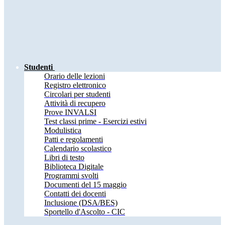
Studenti
Orario delle lezioni
Registro elettronico
Circolari per studenti
Attività di recupero
Prove INVALSI
Test classi prime - Esercizi estivi
Modulistica
Patti e regolamenti
Calendario scolastico
Libri di testo
Biblioteca Digitale
Programmi svolti
Documenti del 15 maggio
Contatti dei docenti
Inclusione (DSA/BES)
Sportello d'Ascolto - CIC