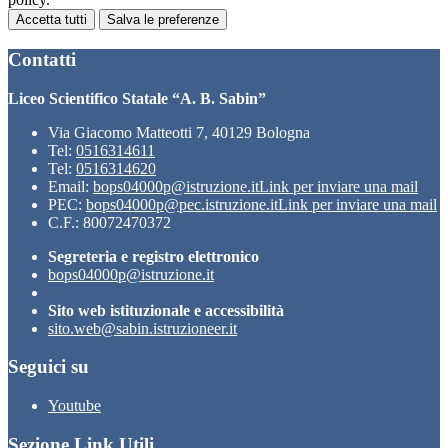
Accetta tutti
Salva le preferenze
Contatti
Liceo Scientifico Statale “A. B. Sabin”
Via Giacomo Matteotti 7, 40129 Bologna
Tel:
0516314611
Tel:
0516314620
Email:
bops04000p@istruzione.it
Link per inviare una mail
PEC:
bops04000p@pec.istruzione.it
Link per inviare una mail
C.F.: 80072470372
Segreteria e registro elettronico
bops04000p@istruzione.it
Sito web istituzionale e accessibilità
sito.web@sabin.istruzioneer.it
Seguici su
Youtube
Sezione Link Utili