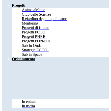
Progetti
AnimataMente
Club delle Scienze
Il giardino degli impollinatori
Mentoring
Progetti di istituto
Progetti PCTO
Progetti PNRR
Progetti PON/POC
Sab-in Onda
Strategia ECCO!
Sab in Space
Orientamento
In entrata
In uscita