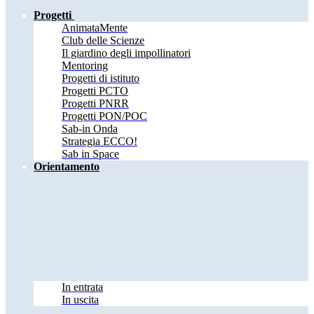
Progetti
AnimataMente
Club delle Scienze
Il giardino degli impollinatori
Mentoring
Progetti di istituto
Progetti PCTO
Progetti PNRR
Progetti PON/POC
Sab-in Onda
Strategia ECCO!
Sab in Space
Orientamento
In entrata
In uscita