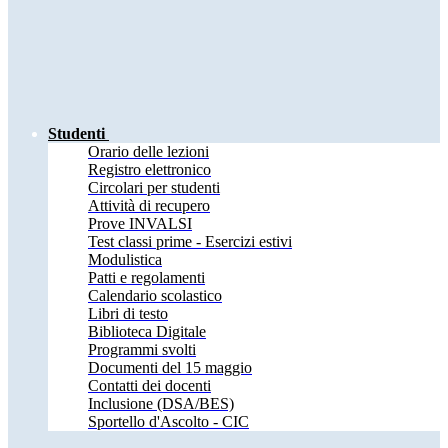
Studenti
Orario delle lezioni
Registro elettronico
Circolari per studenti
Attività di recupero
Prove INVALSI
Test classi prime - Esercizi estivi
Modulistica
Patti e regolamenti
Calendario scolastico
Libri di testo
Biblioteca Digitale
Programmi svolti
Documenti del 15 maggio
Contatti dei docenti
Inclusione (DSA/BES)
Sportello d'Ascolto - CIC