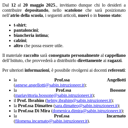
Dal
12
al
20 maggio 2025
., invitiamo dunque chi lo desideri a
contribuire
depositando
, nello
scatolone
che sarà posizionato
nell’
atrio della scuola
, i seguenti articoli,
nuovi
o in
buono stato
:
t-shirt
;
pantaloncini
;
biancheria intima
;
calzini
;
altro
che possa essere utile.
Il materiale
raccolto
sarà
consegnato personalmente
al
cappellano
dell’Istituto, che provvederà a distribuirlo
direttamente
ai
ragazzi
.
Per ulteriori
informazioni
, è possibile rivolgersi ai docenti
referenti
:
la
Prof.ssa Angellotti
(
agnese.angellotti@sabin.istruzioneer.it
);
la
Prof.ssa Bossone
(
mariavittoria.bossone@sabin.istruzioneer.it
);
il
Prof. Ibrahim
(
helmy.ibrahim@sabin.istruzioneer.it
);
la
Prof.ssa Dimatteo
(
sara.dimatteo@sabin.istruzioneer.it
);
la
Prof.ssa Di Mira
(
domenica.dimira@sabin.istruzioneer.it
);
la
Prof.ssa Incarnato
(
filomena.incarnato@sabin.istruzioneer.it
).