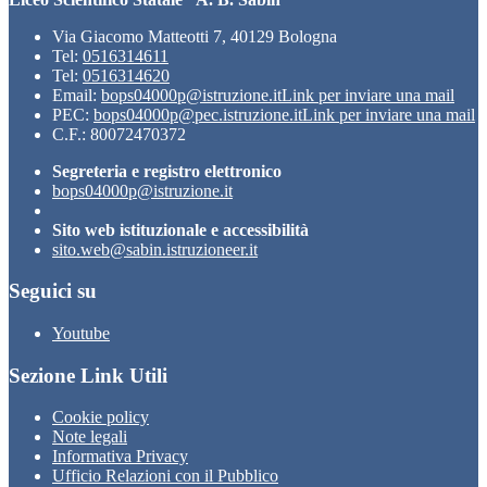
Via Giacomo Matteotti 7, 40129 Bologna
Tel:
0516314611
Tel:
0516314620
Email:
bops04000p@istruzione.it
Link per inviare una mail
PEC:
bops04000p@pec.istruzione.it
Link per inviare una mail
C.F.: 80072470372
Segreteria e registro elettronico
bops04000p@istruzione.it
Sito web istituzionale e accessibilità
sito.web@sabin.istruzioneer.it
Seguici su
Youtube
Sezione Link Utili
Cookie policy
Note legali
Informativa Privacy
Ufficio Relazioni con il Pubblico