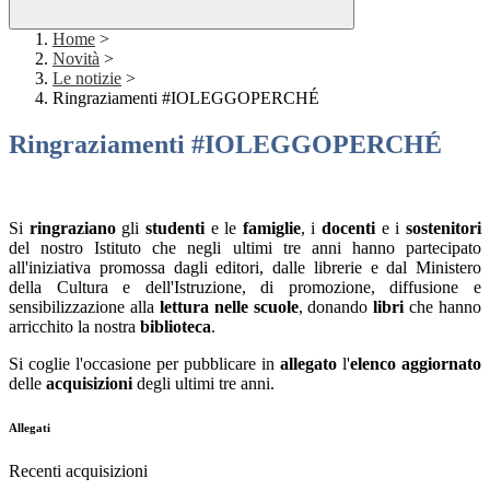
Home
>
Novità
>
Le notizie
>
Ringraziamenti #IOLEGGOPERCHÉ
Ringraziamenti #IOLEGGOPERCHÉ
Si
ringraziano
gli
studenti
e le
famiglie
, i
docenti
e i
sostenitori
del nostro Istituto che negli ultimi tre anni hanno partecipato
all'iniziativa promossa dagli editori, dalle librerie e dal Ministero
della Cultura e dell'Istruzione, di promozione, diffusione e
sensibilizzazione alla
lettura nelle scuole
, donando
libri
che hanno
arricchito la nostra
biblioteca
.
Si coglie l'occasione per pubblicare in
allegato
l'
elenco aggiornato
delle
acquisizioni
degli ultimi tre anni.
Allegati
Recenti acquisizioni