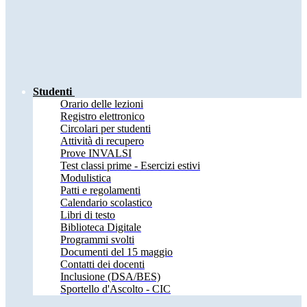
Studenti
Orario delle lezioni
Registro elettronico
Circolari per studenti
Attività di recupero
Prove INVALSI
Test classi prime - Esercizi estivi
Modulistica
Patti e regolamenti
Calendario scolastico
Libri di testo
Biblioteca Digitale
Programmi svolti
Documenti del 15 maggio
Contatti dei docenti
Inclusione (DSA/BES)
Sportello d'Ascolto - CIC