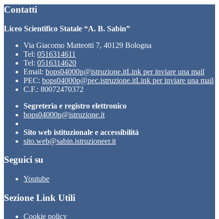
Contatti
Liceo Scientifico Statale “A. B. Sabin”
Via Giacomo Matteotti 7, 40129 Bologna
Tel:
0516314611
Tel:
0516314620
Email:
bops04000p@istruzione.it
Link per inviare una mail
PEC:
bops04000p@pec.istruzione.it
Link per inviare una mail
C.F.: 80072470372
Segreteria e registro elettronico
bops04000p@istruzione.it
Sito web istituzionale e accessibilità
sito.web@sabin.istruzioneer.it
Seguici su
Youtube
Sezione Link Utili
Cookie policy