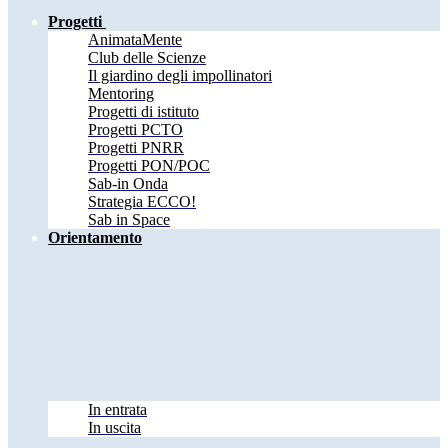
Progetti
AnimataMente
Club delle Scienze
Il giardino degli impollinatori
Mentoring
Progetti di istituto
Progetti PCTO
Progetti PNRR
Progetti PON/POC
Sab-in Onda
Strategia ECCO!
Sab in Space
Orientamento
In entrata
In uscita