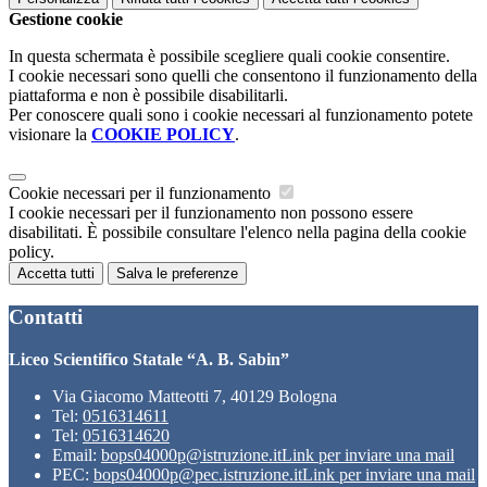
Gestione cookie
In questa schermata è possibile scegliere quali cookie consentire.
I cookie necessari sono quelli che consentono il funzionamento della
piattaforma e non è possibile disabilitarli.
Per conoscere quali sono i cookie necessari al funzionamento potete
visionare la
COOKIE POLICY
.
Cookie necessari per il funzionamento
I cookie necessari per il funzionamento non possono essere
disabilitati. È possibile consultare l'elenco nella pagina della cookie
policy.
Accetta tutti
Salva le preferenze
Contatti
Liceo Scientifico Statale “A. B. Sabin”
Via Giacomo Matteotti 7, 40129 Bologna
Tel:
0516314611
Tel:
0516314620
Email:
bops04000p@istruzione.it
Link per inviare una mail
PEC:
bops04000p@pec.istruzione.it
Link per inviare una mail