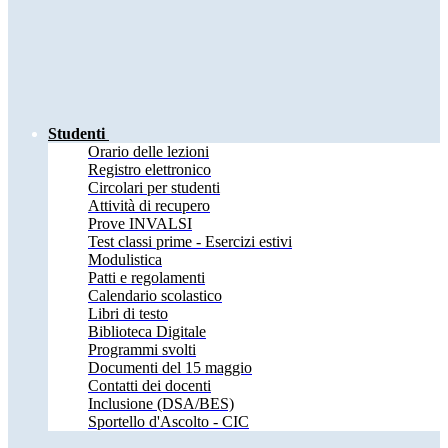
Studenti
Orario delle lezioni
Registro elettronico
Circolari per studenti
Attività di recupero
Prove INVALSI
Test classi prime - Esercizi estivi
Modulistica
Patti e regolamenti
Calendario scolastico
Libri di testo
Biblioteca Digitale
Programmi svolti
Documenti del 15 maggio
Contatti dei docenti
Inclusione (DSA/BES)
Sportello d'Ascolto - CIC