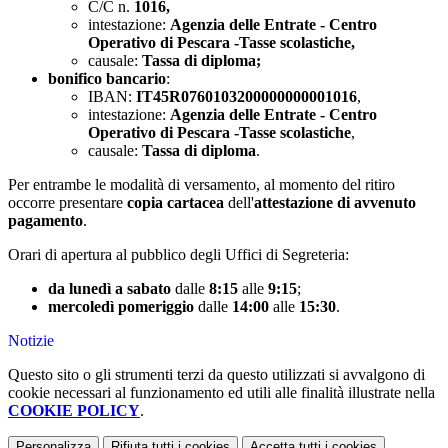
C/C n.
1016,
intestazione:
Agenzia delle Entrate - Centro
Operativo di Pescara -Tasse scolastiche,
causale:
Tassa di diploma;
bonifico bancario
:
IBAN:
IT45R0760103200000000001016
,
intestazione:
Agenzia delle Entrate - Centro
Operativo di Pescara -Tasse scolastiche
,
causale:
Tassa di diploma
.
Per entrambe le modalità di versamento, al momento del ritiro
occorre presentare
copia cartacea
dell'
attestazione di avvenuto
pagamento
.
Orari di apertura al pubblico degli Uffici di Segreteria:
da lunedì a sabato
dalle
8:15
alle
9:15
;
mercoledì pomeriggio
dalle
14:00
alle
15:30
.
Notizie
Questo sito o gli strumenti terzi da questo utilizzati si avvalgono di
cookie necessari al funzionamento ed utili alle finalità illustrate nella
COOKIE POLICY
.
Personalizza
Rifiuta tutti
i cookies
Accetta tutti
i cookies