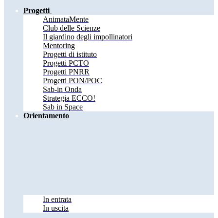
Progetti
AnimataMente
Club delle Scienze
Il giardino degli impollinatori
Mentoring
Progetti di istituto
Progetti PCTO
Progetti PNRR
Progetti PON/POC
Sab-in Onda
Strategia ECCO!
Sab in Space
Orientamento
In entrata
In uscita