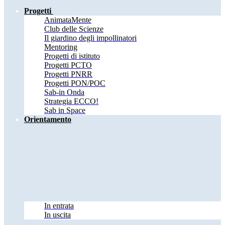
Progetti
AnimataMente
Club delle Scienze
Il giardino degli impollinatori
Mentoring
Progetti di istituto
Progetti PCTO
Progetti PNRR
Progetti PON/POC
Sab-in Onda
Strategia ECCO!
Sab in Space
Orientamento
In entrata
In uscita