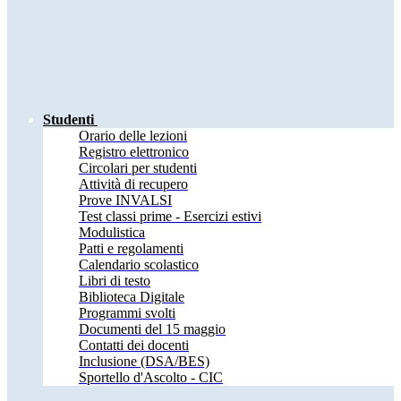
Studenti
Orario delle lezioni
Registro elettronico
Circolari per studenti
Attività di recupero
Prove INVALSI
Test classi prime - Esercizi estivi
Modulistica
Patti e regolamenti
Calendario scolastico
Libri di testo
Biblioteca Digitale
Programmi svolti
Documenti del 15 maggio
Contatti dei docenti
Inclusione (DSA/BES)
Sportello d'Ascolto - CIC