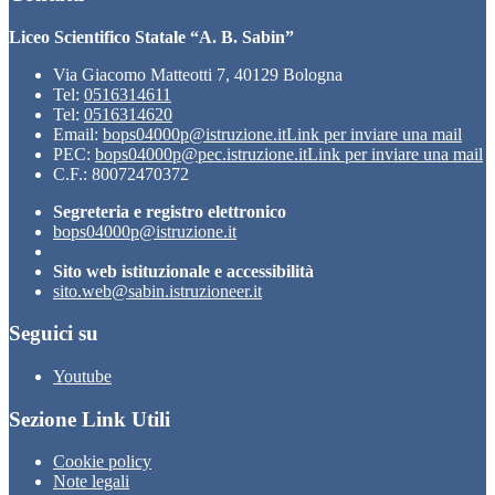
Liceo Scientifico Statale “A. B. Sabin”
Via Giacomo Matteotti 7, 40129 Bologna
Tel:
0516314611
Tel:
0516314620
Email:
bops04000p@istruzione.it
Link per inviare una mail
PEC:
bops04000p@pec.istruzione.it
Link per inviare una mail
C.F.: 80072470372
Segreteria e registro elettronico
bops04000p@istruzione.it
Sito web istituzionale e accessibilità
sito.web@sabin.istruzioneer.it
Seguici su
Youtube
Sezione Link Utili
Cookie policy
Note legali