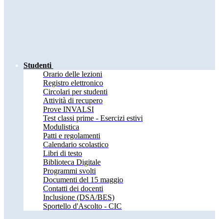
Studenti
Orario delle lezioni
Registro elettronico
Circolari per studenti
Attività di recupero
Prove INVALSI
Test classi prime - Esercizi estivi
Modulistica
Patti e regolamenti
Calendario scolastico
Libri di testo
Biblioteca Digitale
Programmi svolti
Documenti del 15 maggio
Contatti dei docenti
Inclusione (DSA/BES)
Sportello d'Ascolto - CIC