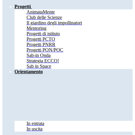
Progetti
AnimataMente
Club delle Scienze
Il giardino degli impollinatori
Mentoring
Progetti di istituto
Progetti PCTO
Progetti PNRR
Progetti PON/POC
Sab-in Onda
Strategia ECCO!
Sab in Space
Orientamento
In entrata
In uscita