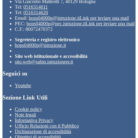
Via Giacomo Matteotti 7, 40129 Bologna
Tel:
0516314611
Tel:
0516314620
Email:
bops04000p@istruzione.it
Link per inviare una mail
PEC:
bops04000p@pec.istruzione.it
Link per inviare una mail
C.F.: 80072470372
Segreteria e registro elettronico
bops04000p@istruzione.it
Sito web istituzionale e accessibilità
sito.web@sabin.istruzioneer.it
Seguici su
Youtube
Sezione Link Utili
Cookie policy
Note legali
Informativa Privacy
Ufficio Relazioni con il Pubblico
Dichiarazione di accessibilità
Obiettivi di accessibilità