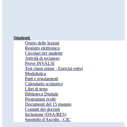
Studenti
Orario delle lezioni
Registro elettronico
Circolari per studenti
Attività di recupero
Prove INVALSI
Test classi prime - Esercizi estivi
Modulistica
Patti e regolamenti
Calendario scolastico
Libri di testo
Biblioteca Digitale
Programmi svolti
Documenti del 15 maggio
Contatti dei docenti
Inclusione (DSA/BES)
Sportello d'Ascolto - CIC