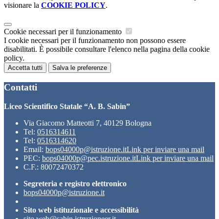
visionare la
COOKIE POLICY
.
Cookie necessari per il funzionamento
I cookie necessari per il funzionamento non possono essere
disabilitati. È possibile consultare l'elenco nella pagina della cookie
policy.
Accetta tutti
Salva le preferenze
Contatti
Liceo Scientifico Statale “A. B. Sabin”
Via Giacomo Matteotti 7, 40129 Bologna
Tel:
0516314611
Tel:
0516314620
Email:
bops04000p@istruzione.it
Link per inviare una mail
PEC:
bops04000p@pec.istruzione.it
Link per inviare una mail
C.F.: 80072470372
Segreteria e registro elettronico
bops04000p@istruzione.it
Sito web istituzionale e accessibilità
sito.web@sabin.istruzioneer.it