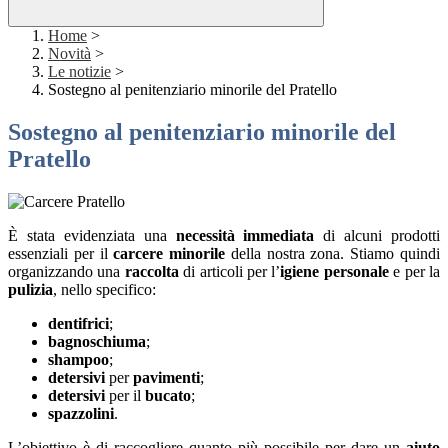
Home
>
Novità
>
Le notizie
>
Sostegno al penitenziario minorile del Pratello
Sostegno al penitenziario minorile del
Pratello
È stata evidenziata una
necessità immediata
di alcuni prodotti
essenziali per il
carcere minorile
della nostra zona. Stiamo quindi
organizzando una
raccolta
di articoli per l’
igiene personale
e per la
pulizia
, nello specifico:
dentifrici
;
bagnoschiuma
;
shampoo
;
detersivi
per
pavimenti
;
detersivi
per il
bucato
;
spazzolini
.
L’obiettivo è di raccogliere quanto più possibile per dare un
aiuto