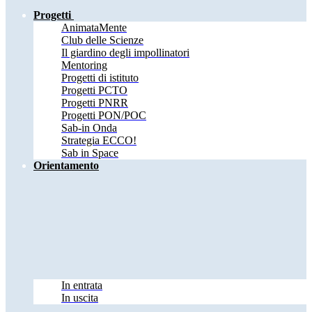
Progetti
AnimataMente
Club delle Scienze
Il giardino degli impollinatori
Mentoring
Progetti di istituto
Progetti PCTO
Progetti PNRR
Progetti PON/POC
Sab-in Onda
Strategia ECCO!
Sab in Space
Orientamento
In entrata
In uscita