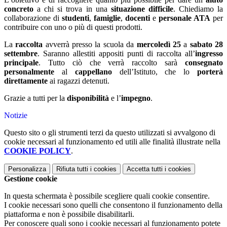
concreto
a chi si trova in una
situazione difficile
. Chiediamo la
collaborazione di
studenti
,
famiglie
,
docenti
e
personale ATA
per
contribuire con uno o più di questi prodotti.
La
raccolta
avverrà presso la scuola da
mercoledì 25
a
sabato 28
settembre
. Saranno allestiti appositi punti di raccolta all’
ingresso
principale
. Tutto ciò che verrà raccolto sarà
consegnato
personalmente
al
cappellano
dell’Istituto, che lo
porterà
direttamente
ai ragazzi detenuti.
Grazie a tutti per la
disponibilità
e l’
impegno
.
Notizie
Questo sito o gli strumenti terzi da questo utilizzati si avvalgono di
cookie necessari al funzionamento ed utili alle finalità illustrate nella
COOKIE POLICY
.
Personalizza
Rifiuta tutti
i cookies
Accetta tutti
i cookies
Gestione cookie
In questa schermata è possibile scegliere quali cookie consentire.
I cookie necessari sono quelli che consentono il funzionamento della
piattaforma e non è possibile disabilitarli.
Per conoscere quali sono i cookie necessari al funzionamento potete