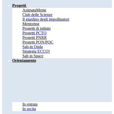
Progetti
AnimataMente
Club delle Scienze
Il giardino degli impollinatori
Mentoring
Progetti di istituto
Progetti PCTO
Progetti PNRR
Progetti PON/POC
Sab-in Onda
Strategia ECCO!
Sab in Space
Orientamento
In entrata
In uscita