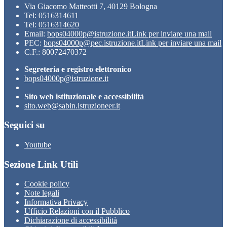
Via Giacomo Matteotti 7, 40129 Bologna
Tel:
0516314611
Tel:
0516314620
Email:
bops04000p@istruzione.it
Link per inviare una mail
PEC:
bops04000p@pec.istruzione.it
Link per inviare una mail
C.F.: 80072470372
Segreteria e registro elettronico
bops04000p@istruzione.it
Sito web istituzionale e accessibilità
sito.web@sabin.istruzioneer.it
Seguici su
Youtube
Sezione Link Utili
Cookie policy
Note legali
Informativa Privacy
Ufficio Relazioni con il Pubblico
Dichiarazione di accessibilità