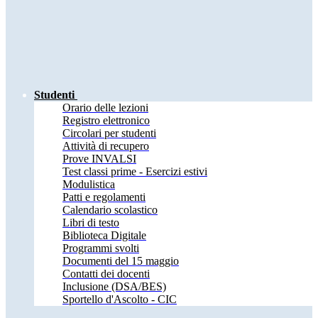
Studenti
Orario delle lezioni
Registro elettronico
Circolari per studenti
Attività di recupero
Prove INVALSI
Test classi prime - Esercizi estivi
Modulistica
Patti e regolamenti
Calendario scolastico
Libri di testo
Biblioteca Digitale
Programmi svolti
Documenti del 15 maggio
Contatti dei docenti
Inclusione (DSA/BES)
Sportello d'Ascolto - CIC