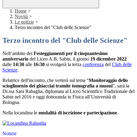
Home
>
Novità
>
Le notizie
>
Terzo incontro del "Club delle Scienze"
Terzo incontro del "Club delle Scienze"
Nell’ambito dei
Festeggiamenti per il cinquantesimo
anniversario
del Liceo A.B. Sabin, il giorno
19 dicembre 2022
dalle
14:30
alle
16:30
si svolgerà la terza
conferenza
del
Club delle
Scienze
.
Relatrice dell'incontro, che verterà sul tema “
Monitoraggio dello
scioglimento dei ghiacciai tramite tomografia a muoni
”, sarà la
Dr.ssa Sara Rabaglia, diplomata al Liceo Scientifico Tradizionale del
Sabin nel 2016 e oggi dottoranda in Fisica all’Università di
Bologna.
Nella locandina le
modalità di iscrizione e partecipazione
.
Notizie