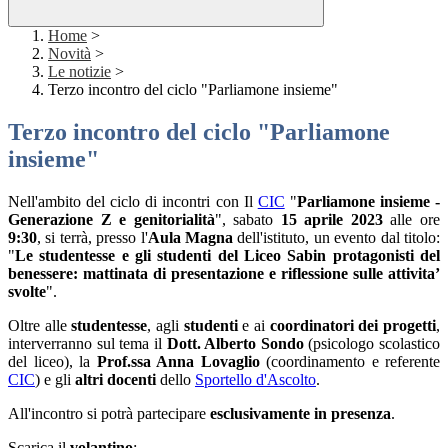
Home
>
Novità
>
Le notizie
>
Terzo incontro del ciclo "Parliamone insieme"
Terzo incontro del ciclo "Parliamone
insieme"
Nell'ambito del ciclo di incontri con Il
CIC
"
Parliamone insieme -
Generazione Z e genitorialità
", sabato
15 aprile 2023
alle ore
9:30
, si terrà, presso l'
Aula Magna
dell'istituto, un evento dal titolo:
"
Le studentesse e gli studenti del Liceo Sabin protagonisti del
benessere: mattinata di presentazione e riflessione sulle attivita’
svolte
".
Oltre alle
studentesse
, agli
studenti
e ai
coordinatori dei progetti
,
interverranno sul tema il
Dott. Alberto Sondo
(psicologo scolastico
del liceo), la
Prof.ssa Anna Lovaglio
(coordinamento e referente
CIC
) e gli
altri docenti
dello
Sportello d'Ascolto
.
All'incontro si potrà partecipare
esclusivamente in presenza
.
Scarica il
volantino
: