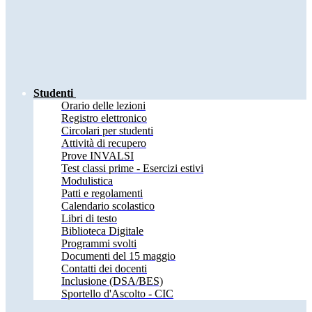
Studenti
Orario delle lezioni
Registro elettronico
Circolari per studenti
Attività di recupero
Prove INVALSI
Test classi prime - Esercizi estivi
Modulistica
Patti e regolamenti
Calendario scolastico
Libri di testo
Biblioteca Digitale
Programmi svolti
Documenti del 15 maggio
Contatti dei docenti
Inclusione (DSA/BES)
Sportello d'Ascolto - CIC