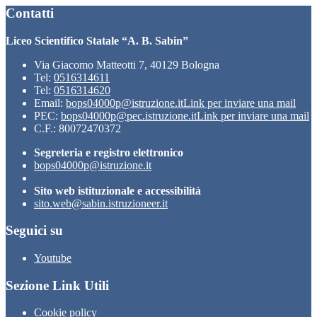
Contatti
Liceo Scientifico Statale “A. B. Sabin”
Via Giacomo Matteotti 7, 40129 Bologna
Tel:
0516314611
Tel:
0516314620
Email:
bops04000p@istruzione.it
Link per inviare una mail
PEC:
bops04000p@pec.istruzione.it
Link per inviare una mail
C.F.: 80072470372
Segreteria e registro elettronico
bops04000p@istruzione.it
Sito web istituzionale e accessibilità
sito.web@sabin.istruzioneer.it
Seguici su
Youtube
Sezione Link Utili
Cookie policy