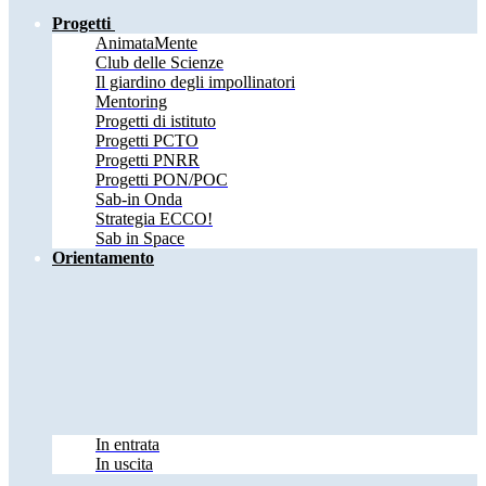
Progetti
AnimataMente
Club delle Scienze
Il giardino degli impollinatori
Mentoring
Progetti di istituto
Progetti PCTO
Progetti PNRR
Progetti PON/POC
Sab-in Onda
Strategia ECCO!
Sab in Space
Orientamento
In entrata
In uscita