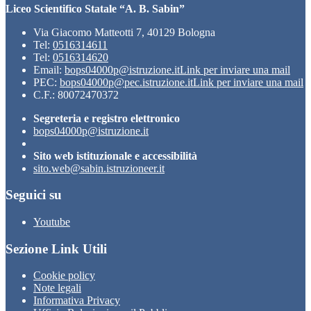
Liceo Scientifico Statale “A. B. Sabin”
Via Giacomo Matteotti 7, 40129 Bologna
Tel:
0516314611
Tel:
0516314620
Email:
bops04000p@istruzione.it
Link per inviare una mail
PEC:
bops04000p@pec.istruzione.it
Link per inviare una mail
C.F.: 80072470372
Segreteria e registro elettronico
bops04000p@istruzione.it
Sito web istituzionale e accessibilità
sito.web@sabin.istruzioneer.it
Seguici su
Youtube
Sezione Link Utili
Cookie policy
Note legali
Informativa Privacy