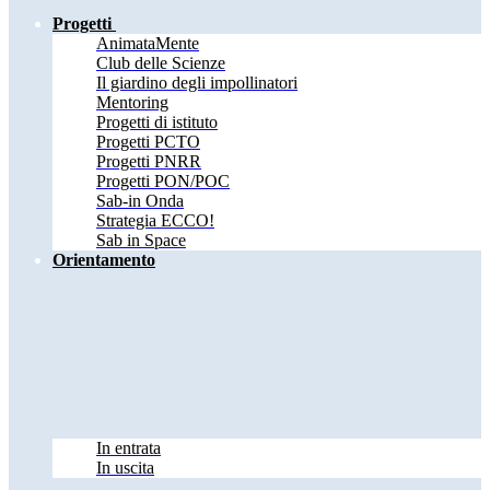
Progetti
AnimataMente
Club delle Scienze
Il giardino degli impollinatori
Mentoring
Progetti di istituto
Progetti PCTO
Progetti PNRR
Progetti PON/POC
Sab-in Onda
Strategia ECCO!
Sab in Space
Orientamento
In entrata
In uscita