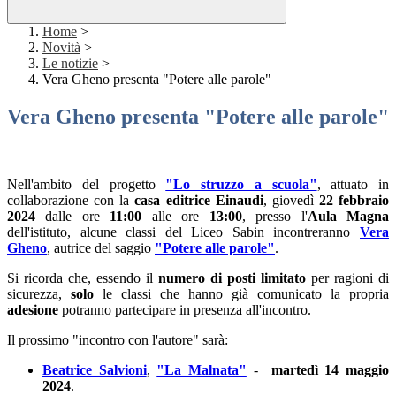
Home
>
Novità
>
Le notizie
>
Vera Gheno presenta "Potere alle parole"
Vera Gheno presenta "Potere alle parole"
Nell'ambito del progetto
"Lo struzzo a scuola"
, attuato in
collaborazione con la
casa editrice Einaudi
, giovedì
22 febbraio
2024
dalle ore
11:00
alle ore
13:00
, presso l'
Aula Magna
dell'istituto, alcune classi del Liceo Sabin incontreranno
Vera
Gheno
, autrice del saggio
"Potere alle parole"
.
Si ricorda che, essendo il
numero di posti limitato
per ragioni di
sicurezza,
solo
le classi che hanno già comunicato la propria
adesione
potranno partecipare in presenza all'incontro.
Il prossimo "incontro con l'autore" sarà:
Beatrice Salvioni
,
"La Malnata"
-
martedì 14 maggio
2024
.