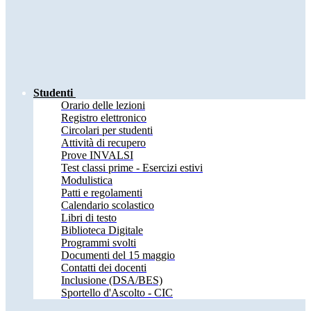
Studenti
Orario delle lezioni
Registro elettronico
Circolari per studenti
Attività di recupero
Prove INVALSI
Test classi prime - Esercizi estivi
Modulistica
Patti e regolamenti
Calendario scolastico
Libri di testo
Biblioteca Digitale
Programmi svolti
Documenti del 15 maggio
Contatti dei docenti
Inclusione (DSA/BES)
Sportello d'Ascolto - CIC