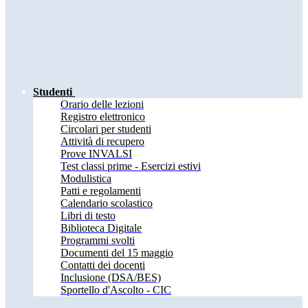
Studenti
Orario delle lezioni
Registro elettronico
Circolari per studenti
Attività di recupero
Prove INVALSI
Test classi prime - Esercizi estivi
Modulistica
Patti e regolamenti
Calendario scolastico
Libri di testo
Biblioteca Digitale
Programmi svolti
Documenti del 15 maggio
Contatti dei docenti
Inclusione (DSA/BES)
Sportello d'Ascolto - CIC