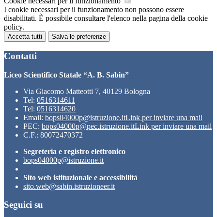
Cookie necessari per il funzionamento
I cookie necessari per il funzionamento non possono essere
disabilitati. È possibile consultare l'elenco nella pagina della cookie
policy.
Accetta tutti
Salva le preferenze
Contatti
Liceo Scientifico Statale “A. B. Sabin”
Via Giacomo Matteotti 7, 40129 Bologna
Tel:
0516314611
Tel:
0516314620
Email:
bops04000p@istruzione.it
Link per inviare una mail
PEC:
bops04000p@pec.istruzione.it
Link per inviare una mail
C.F.: 80072470372
Segreteria e registro elettronico
bops04000p@istruzione.it
Sito web istituzionale e accessibilità
sito.web@sabin.istruzioneer.it
Seguici su