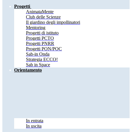
Progetti
AnimataMente
Club delle Scienze
Il giardino degli impollinatori
Mentoring
Progetti di istituto
Progetti PCTO
Progetti PNRR
Progetti PON/POC
Sab-in Onda
Strategia ECCO!
Sab in Space
Orientamento
In entrata
In uscita