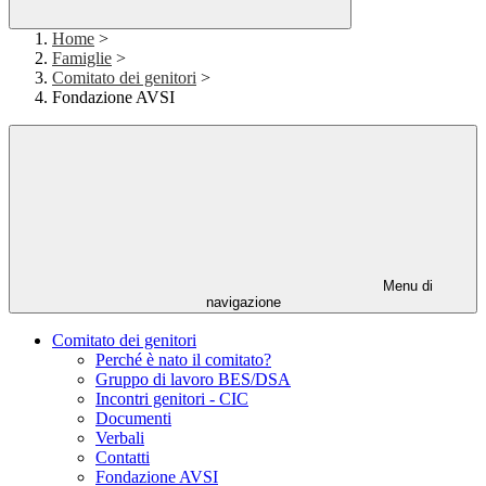
Home
>
Famiglie
>
Comitato dei genitori
>
Fondazione AVSI
Menu di
navigazione
Comitato dei genitori
Perché è nato il comitato?
Gruppo di lavoro BES/DSA
Incontri genitori - CIC
Documenti
Verbali
Contatti
Fondazione AVSI