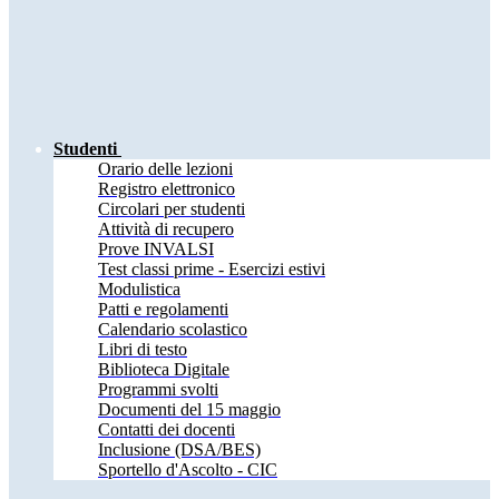
Studenti
Orario delle lezioni
Registro elettronico
Circolari per studenti
Attività di recupero
Prove INVALSI
Test classi prime - Esercizi estivi
Modulistica
Patti e regolamenti
Calendario scolastico
Libri di testo
Biblioteca Digitale
Programmi svolti
Documenti del 15 maggio
Contatti dei docenti
Inclusione (DSA/BES)
Sportello d'Ascolto - CIC