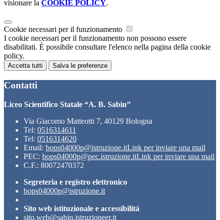
visionare la
COOKIE POLICY
.
Cookie necessari per il funzionamento
I cookie necessari per il funzionamento non possono essere
disabilitati. È possibile consultare l'elenco nella pagina della cookie
policy.
Accetta tutti
Salva le preferenze
Contatti
Liceo Scientifico Statale “A. B. Sabin”
Via Giacomo Matteotti 7, 40129 Bologna
Tel:
0516314611
Tel:
0516314620
Email:
bops04000p@istruzione.it
Link per inviare una mail
PEC:
bops04000p@pec.istruzione.it
Link per inviare una mail
C.F.: 80072470372
Segreteria e registro elettronico
bops04000p@istruzione.it
Sito web istituzionale e accessibilità
sito.web@sabin.istruzioneer.it