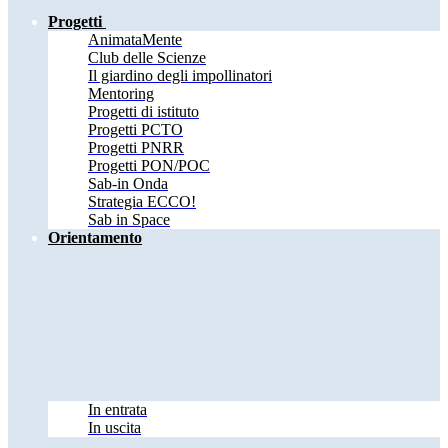
Progetti
AnimataMente
Club delle Scienze
Il giardino degli impollinatori
Mentoring
Progetti di istituto
Progetti PCTO
Progetti PNRR
Progetti PON/POC
Sab-in Onda
Strategia ECCO!
Sab in Space
Orientamento
In entrata
In uscita