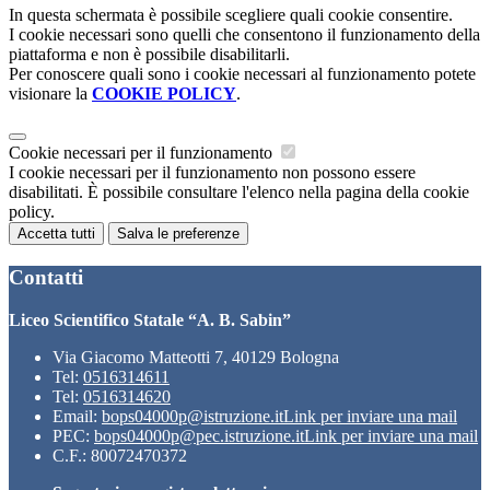
In questa schermata è possibile scegliere quali cookie consentire.
I cookie necessari sono quelli che consentono il funzionamento della
piattaforma e non è possibile disabilitarli.
Per conoscere quali sono i cookie necessari al funzionamento potete
visionare la
COOKIE POLICY
.
Cookie necessari per il funzionamento
I cookie necessari per il funzionamento non possono essere
disabilitati. È possibile consultare l'elenco nella pagina della cookie
policy.
Accetta tutti
Salva le preferenze
Contatti
Liceo Scientifico Statale “A. B. Sabin”
Via Giacomo Matteotti 7, 40129 Bologna
Tel:
0516314611
Tel:
0516314620
Email:
bops04000p@istruzione.it
Link per inviare una mail
PEC:
bops04000p@pec.istruzione.it
Link per inviare una mail
C.F.: 80072470372