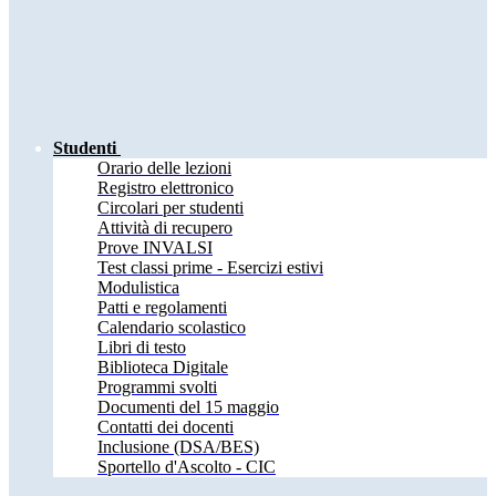
Studenti
Orario delle lezioni
Registro elettronico
Circolari per studenti
Attività di recupero
Prove INVALSI
Test classi prime - Esercizi estivi
Modulistica
Patti e regolamenti
Calendario scolastico
Libri di testo
Biblioteca Digitale
Programmi svolti
Documenti del 15 maggio
Contatti dei docenti
Inclusione (DSA/BES)
Sportello d'Ascolto - CIC