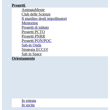
Progetti
AnimataMente
Club delle Scienze
Il giardino degli impollinatori
Mentoring
Progetti di istituto
Progetti PCTO
Progetti PNRR
Progetti PON/POC
Sab-in Onda
Strategia ECCO!
Sab in Space
Orientamento
In entrata
In uscita