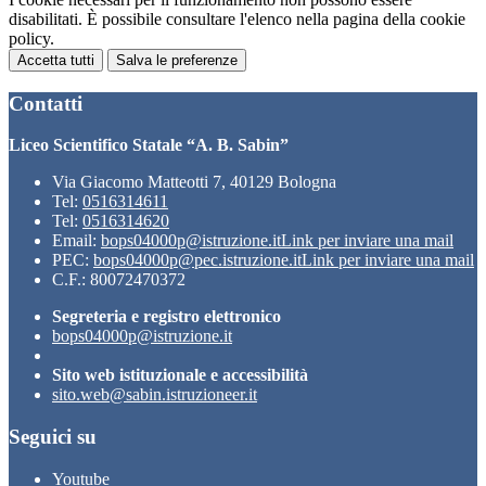
disabilitati. È possibile consultare l'elenco nella pagina della cookie
policy.
Accetta tutti
Salva le preferenze
Contatti
Liceo Scientifico Statale “A. B. Sabin”
Via Giacomo Matteotti 7, 40129 Bologna
Tel:
0516314611
Tel:
0516314620
Email:
bops04000p@istruzione.it
Link per inviare una mail
PEC:
bops04000p@pec.istruzione.it
Link per inviare una mail
C.F.: 80072470372
Segreteria e registro elettronico
bops04000p@istruzione.it
Sito web istituzionale e accessibilità
sito.web@sabin.istruzioneer.it
Seguici su
Youtube