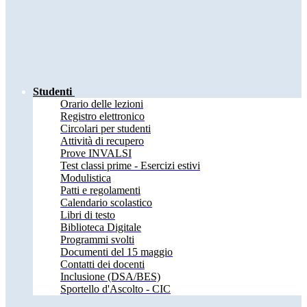
Studenti
Orario delle lezioni
Registro elettronico
Circolari per studenti
Attività di recupero
Prove INVALSI
Test classi prime - Esercizi estivi
Modulistica
Patti e regolamenti
Calendario scolastico
Libri di testo
Biblioteca Digitale
Programmi svolti
Documenti del 15 maggio
Contatti dei docenti
Inclusione (DSA/BES)
Sportello d'Ascolto - CIC