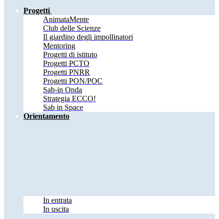
Progetti
AnimataMente
Club delle Scienze
Il giardino degli impollinatori
Mentoring
Progetti di istituto
Progetti PCTO
Progetti PNRR
Progetti PON/POC
Sab-in Onda
Strategia ECCO!
Sab in Space
Orientamento
In entrata
In uscita