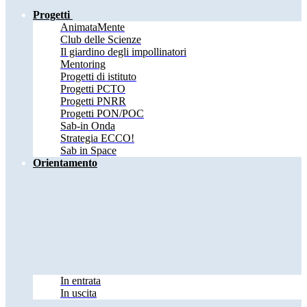
Progetti
AnimataMente
Club delle Scienze
Il giardino degli impollinatori
Mentoring
Progetti di istituto
Progetti PCTO
Progetti PNRR
Progetti PON/POC
Sab-in Onda
Strategia ECCO!
Sab in Space
Orientamento
In entrata
In uscita