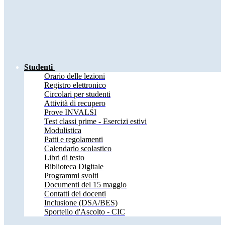
Studenti
Orario delle lezioni
Registro elettronico
Circolari per studenti
Attività di recupero
Prove INVALSI
Test classi prime - Esercizi estivi
Modulistica
Patti e regolamenti
Calendario scolastico
Libri di testo
Biblioteca Digitale
Programmi svolti
Documenti del 15 maggio
Contatti dei docenti
Inclusione (DSA/BES)
Sportello d'Ascolto - CIC