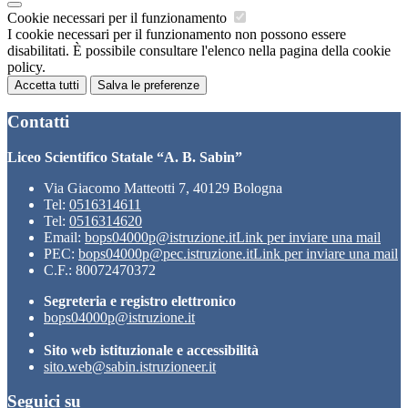
Cookie necessari per il funzionamento
I cookie necessari per il funzionamento non possono essere
disabilitati. È possibile consultare l'elenco nella pagina della cookie
policy.
Accetta tutti
Salva le preferenze
Contatti
Liceo Scientifico Statale “A. B. Sabin”
Via Giacomo Matteotti 7, 40129 Bologna
Tel:
0516314611
Tel:
0516314620
Email:
bops04000p@istruzione.it
Link per inviare una mail
PEC:
bops04000p@pec.istruzione.it
Link per inviare una mail
C.F.: 80072470372
Segreteria e registro elettronico
bops04000p@istruzione.it
Sito web istituzionale e accessibilità
sito.web@sabin.istruzioneer.it
Seguici su