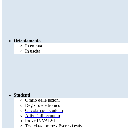
Orientamento
In entrata
In uscita
Studenti
Orario delle lezioni
Registro elettronico
Circolari per studenti
Attività di recupero
Prove INVALSI
Test classi prime - Esercizi estivi