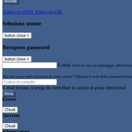
-
Entra con SPID
Entra con CIE
Seleziona utente
button close
×
Recupero password
button close
×
E-mail
Verrà inviato un messaggio all'indirizz
Non hai una e-mail associata al nome utente? Effettua il reset della password tram
E-mail inviata, si prega di controllare la casella di posta elettronica!
Errore
Chiudi
Successo
Chiudi
Informazione