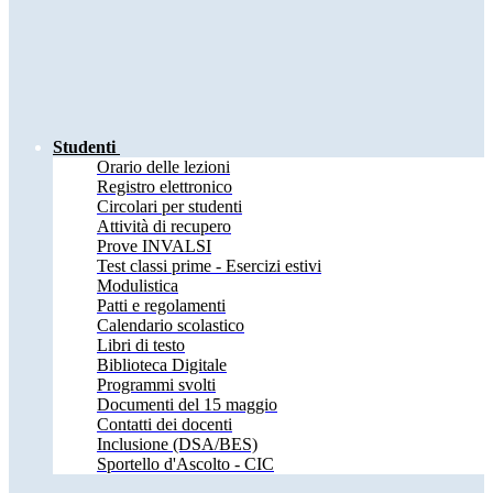
Studenti
Orario delle lezioni
Registro elettronico
Circolari per studenti
Attività di recupero
Prove INVALSI
Test classi prime - Esercizi estivi
Modulistica
Patti e regolamenti
Calendario scolastico
Libri di testo
Biblioteca Digitale
Programmi svolti
Documenti del 15 maggio
Contatti dei docenti
Inclusione (DSA/BES)
Sportello d'Ascolto - CIC