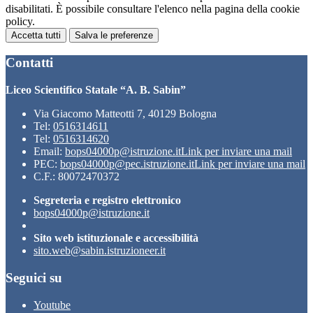
disabilitati. È possibile consultare l'elenco nella pagina della cookie
policy.
Accetta tutti
Salva le preferenze
Contatti
Liceo Scientifico Statale “A. B. Sabin”
Via Giacomo Matteotti 7, 40129 Bologna
Tel:
0516314611
Tel:
0516314620
Email:
bops04000p@istruzione.it
Link per inviare una mail
PEC:
bops04000p@pec.istruzione.it
Link per inviare una mail
C.F.: 80072470372
Segreteria e registro elettronico
bops04000p@istruzione.it
Sito web istituzionale e accessibilità
sito.web@sabin.istruzioneer.it
Seguici su
Youtube