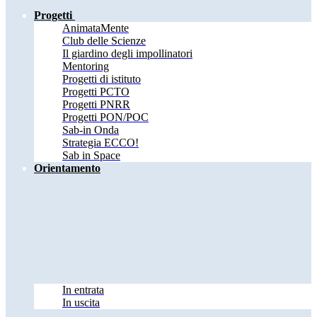
Progetti
AnimataMente
Club delle Scienze
Il giardino degli impollinatori
Mentoring
Progetti di istituto
Progetti PCTO
Progetti PNRR
Progetti PON/POC
Sab-in Onda
Strategia ECCO!
Sab in Space
Orientamento
In entrata
In uscita