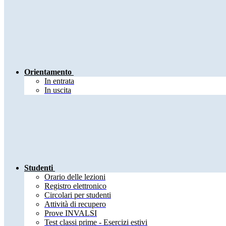
Orientamento
In entrata
In uscita
Studenti
Orario delle lezioni
Registro elettronico
Circolari per studenti
Attività di recupero
Prove INVALSI
Test classi prime - Esercizi estivi