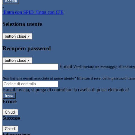
-
Entra con SPID
Entra con CIE
Seleziona utente
button close
×
Recupero password
button close
×
E-mail
Verrà inviato un messaggio all'indirizz
Non hai una e-mail associata al nome utente? Effettua il reset della password tram
E-mail inviata, si prega di controllare la casella di posta elettronica!
Errore
Chiudi
Successo
Chiudi
Informazione