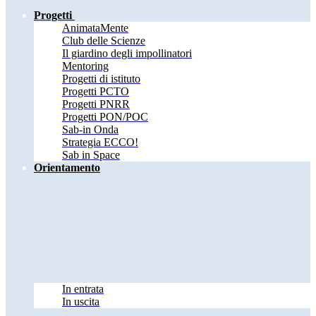
Progetti
AnimataMente
Club delle Scienze
Il giardino degli impollinatori
Mentoring
Progetti di istituto
Progetti PCTO
Progetti PNRR
Progetti PON/POC
Sab-in Onda
Strategia ECCO!
Sab in Space
Orientamento
In entrata
In uscita