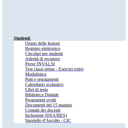
Studenti
Orario delle lezioni
Registro elettronico
Circolari per studenti
Attività di recupero
Prove INVALSI
Test classi prime - Esercizi estivi
Modulistica
Patti e regolamenti
Calendario scolastico
Libri di testo
Biblioteca Digitale
Programmi svolti
Documenti del 15 maggio
Contatti dei docenti
Inclusione (DSA/BES)
Sportello d'Ascolto - CIC