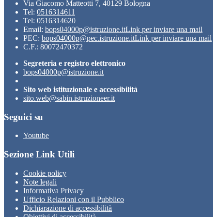
Via Giacomo Matteotti 7, 40129 Bologna
Tel:
0516314611
Tel:
0516314620
Email:
bops04000p@istruzione.it
Link per inviare una mail
PEC:
bops04000p@pec.istruzione.it
Link per inviare una mail
C.F.: 80072470372
Segreteria e registro elettronico
bops04000p@istruzione.it
Sito web istituzionale e accessibilità
sito.web@sabin.istruzioneer.it
Seguici su
Youtube
Sezione Link Utili
Cookie policy
Note legali
Informativa Privacy
Ufficio Relazioni con il Pubblico
Dichiarazione di accessibilità
Obiettivi di accessibilità