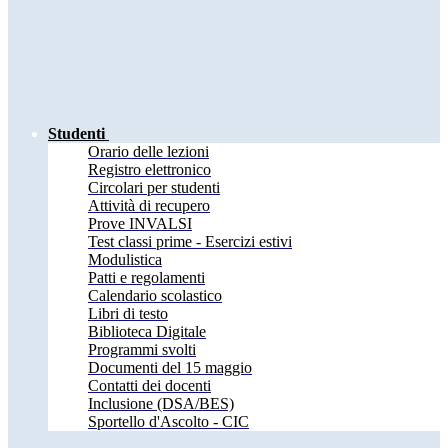
Studenti
Orario delle lezioni
Registro elettronico
Circolari per studenti
Attività di recupero
Prove INVALSI
Test classi prime - Esercizi estivi
Modulistica
Patti e regolamenti
Calendario scolastico
Libri di testo
Biblioteca Digitale
Programmi svolti
Documenti del 15 maggio
Contatti dei docenti
Inclusione (DSA/BES)
Sportello d'Ascolto - CIC