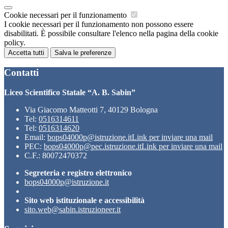
Cookie necessari per il funzionamento
I cookie necessari per il funzionamento non possono essere
disabilitati. È possibile consultare l'elenco nella pagina della cookie
policy.
Accetta tutti
Salva le preferenze
Contatti
Liceo Scientifico Statale “A. B. Sabin”
Via Giacomo Matteotti 7, 40129 Bologna
Tel:
0516314611
Tel:
0516314620
Email:
bops04000p@istruzione.it
Link per inviare una mail
PEC:
bops04000p@pec.istruzione.it
Link per inviare una mail
C.F.: 80072470372
Segreteria e registro elettronico
bops04000p@istruzione.it
Sito web istituzionale e accessibilità
sito.web@sabin.istruzioneer.it