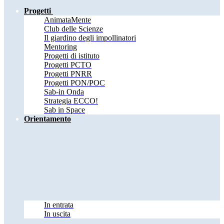
Progetti
AnimataMente
Club delle Scienze
Il giardino degli impollinatori
Mentoring
Progetti di istituto
Progetti PCTO
Progetti PNRR
Progetti PON/POC
Sab-in Onda
Strategia ECCO!
Sab in Space
Orientamento
In entrata
In uscita