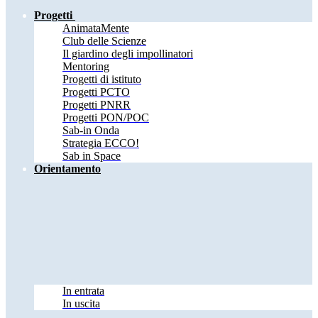
Progetti
AnimataMente
Club delle Scienze
Il giardino degli impollinatori
Mentoring
Progetti di istituto
Progetti PCTO
Progetti PNRR
Progetti PON/POC
Sab-in Onda
Strategia ECCO!
Sab in Space
Orientamento
In entrata
In uscita