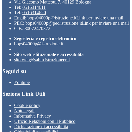
Via Giacomo Matteotti 7, 40129 Bologna
Tel:
0516314611
Tel:
0516314620
Email:
bops04000p@istruzione.it
Link per inviare una mail
PEC:
bops04000p@pec.istruzione.it
Link per inviare una mail
C.F.: 80072470372
Segreteria e registro elettronico
bops04000p@istruzione.it
Sito web istituzionale e accessibilità
sito.web@sabin.istruzioneer.it
Seguici su
Youtube
Sezione Link Utili
Cookie policy
Note legali
Informativa Privacy
Ufficio Relazioni con il Pubblico
Dichiarazione di accessibilità
Obiettivi di accessibilità