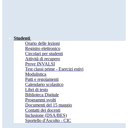
Studenti
Orario delle lezioni
Registro elettronico
Circolari per studenti
Attività di recupero
Prove INVALSI
Test classi prime - Esercizi estivi
Modulistica
Patti e regolamenti
Calendario scolastico
Libri di testo
Biblioteca Digitale
Programmi svolti
Documenti del 15 maggio
Contatti dei docenti
Inclusione (DSA/BES)
Sportello d'Ascolto - CIC