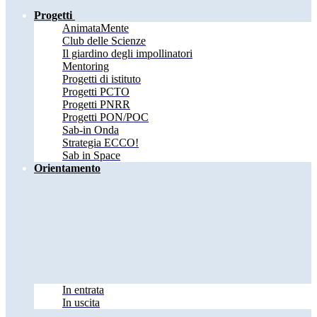
Progetti
AnimataMente
Club delle Scienze
Il giardino degli impollinatori
Mentoring
Progetti di istituto
Progetti PCTO
Progetti PNRR
Progetti PON/POC
Sab-in Onda
Strategia ECCO!
Sab in Space
Orientamento
In entrata
In uscita