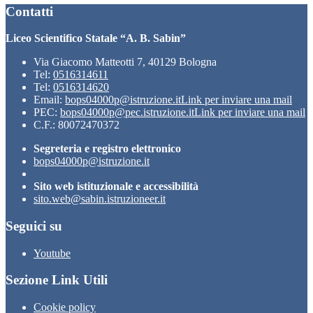
Contatti
Liceo Scientifico Statale “A. B. Sabin”
Via Giacomo Matteotti 7, 40129 Bologna
Tel:
0516314611
Tel:
0516314620
Email:
bops04000p@istruzione.it
Link per inviare una mail
PEC:
bops04000p@pec.istruzione.it
Link per inviare una mail
C.F.: 80072470372
Segreteria e registro elettronico
bops04000p@istruzione.it
Sito web istituzionale e accessibilità
sito.web@sabin.istruzioneer.it
Seguici su
Youtube
Sezione Link Utili
Cookie policy