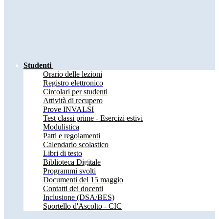
Studenti
Orario delle lezioni
Registro elettronico
Circolari per studenti
Attività di recupero
Prove INVALSI
Test classi prime - Esercizi estivi
Modulistica
Patti e regolamenti
Calendario scolastico
Libri di testo
Biblioteca Digitale
Programmi svolti
Documenti del 15 maggio
Contatti dei docenti
Inclusione (DSA/BES)
Sportello d'Ascolto - CIC