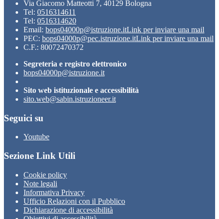
Via Giacomo Matteotti 7, 40129 Bologna
Tel:
0516314611
Tel:
0516314620
Email:
bops04000p@istruzione.it
Link per inviare una mail
PEC:
bops04000p@pec.istruzione.it
Link per inviare una mail
C.F.: 80072470372
Segreteria e registro elettronico
bops04000p@istruzione.it
Sito web istituzionale e accessibilità
sito.web@sabin.istruzioneer.it
Seguici su
Youtube
Sezione Link Utili
Cookie policy
Note legali
Informativa Privacy
Ufficio Relazioni con il Pubblico
Dichiarazione di accessibilità
Obiettivi di accessibilità