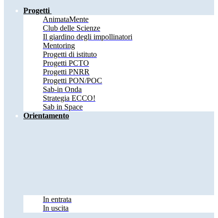
Progetti
AnimataMente
Club delle Scienze
Il giardino degli impollinatori
Mentoring
Progetti di istituto
Progetti PCTO
Progetti PNRR
Progetti PON/POC
Sab-in Onda
Strategia ECCO!
Sab in Space
Orientamento
In entrata
In uscita