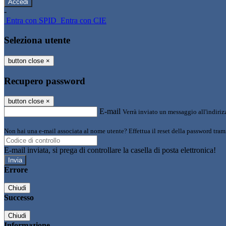
-
Entra con SPID
Entra con CIE
Seleziona utente
button close
×
Recupero password
button close
×
E-mail
Verrà inviato un messaggio all'indirizz
Non hai una e-mail associata al nome utente? Effettua il reset della password tram
E-mail inviata, si prega di controllare la casella di posta elettronica!
Errore
Chiudi
Successo
Chiudi
Informazione