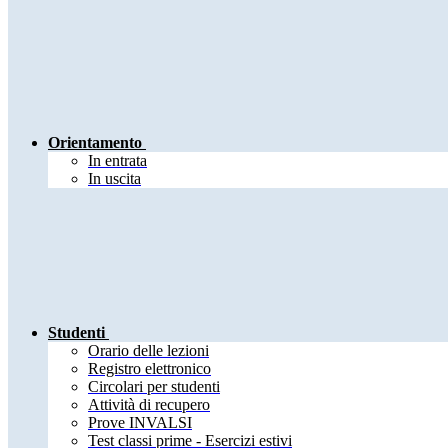
Orientamento
In entrata
In uscita
Studenti
Orario delle lezioni
Registro elettronico
Circolari per studenti
Attività di recupero
Prove INVALSI
Test classi prime - Esercizi estivi