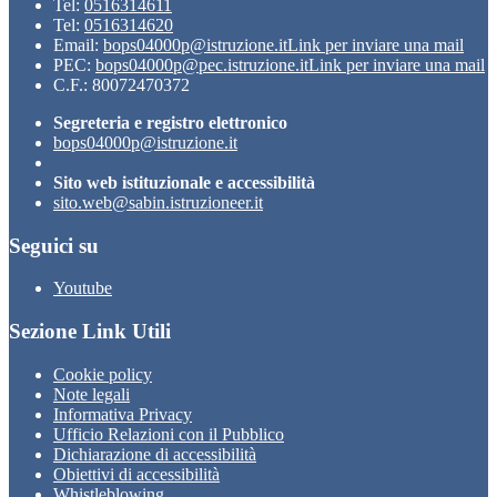
Tel:
0516314611
Tel:
0516314620
Email:
bops04000p@istruzione.it
Link per inviare una mail
PEC:
bops04000p@pec.istruzione.it
Link per inviare una mail
C.F.: 80072470372
Segreteria e registro elettronico
bops04000p@istruzione.it
Sito web istituzionale e accessibilità
sito.web@sabin.istruzioneer.it
Seguici su
Youtube
Sezione Link Utili
Cookie policy
Note legali
Informativa Privacy
Ufficio Relazioni con il Pubblico
Dichiarazione di accessibilità
Obiettivi di accessibilità
Whistleblowing