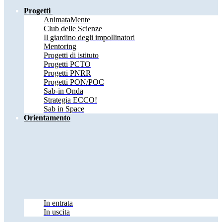
Progetti
AnimataMente
Club delle Scienze
Il giardino degli impollinatori
Mentoring
Progetti di istituto
Progetti PCTO
Progetti PNRR
Progetti PON/POC
Sab-in Onda
Strategia ECCO!
Sab in Space
Orientamento
In entrata
In uscita