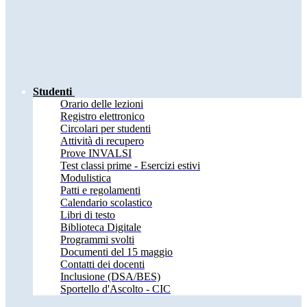
Studenti
Orario delle lezioni
Registro elettronico
Circolari per studenti
Attività di recupero
Prove INVALSI
Test classi prime - Esercizi estivi
Modulistica
Patti e regolamenti
Calendario scolastico
Libri di testo
Biblioteca Digitale
Programmi svolti
Documenti del 15 maggio
Contatti dei docenti
Inclusione (DSA/BES)
Sportello d'Ascolto - CIC