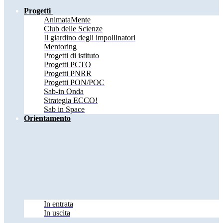
Progetti
AnimataMente
Club delle Scienze
Il giardino degli impollinatori
Mentoring
Progetti di istituto
Progetti PCTO
Progetti PNRR
Progetti PON/POC
Sab-in Onda
Strategia ECCO!
Sab in Space
Orientamento
In entrata
In uscita