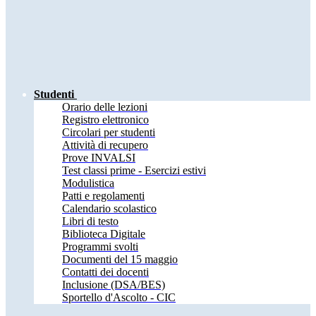
Studenti
Orario delle lezioni
Registro elettronico
Circolari per studenti
Attività di recupero
Prove INVALSI
Test classi prime - Esercizi estivi
Modulistica
Patti e regolamenti
Calendario scolastico
Libri di testo
Biblioteca Digitale
Programmi svolti
Documenti del 15 maggio
Contatti dei docenti
Inclusione (DSA/BES)
Sportello d'Ascolto - CIC