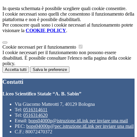
In questa schermata è possibile scegliere quali cookie consentire.
I cookie necessari sono quelli che consentono il funzionamento della
piattaforma e non è possibile disabilitarli.
Per conoscere quali sono i cookie necessari al funzionamento potete
visionare la
COOKIE POLICY
.
Cookie necessari per il funzionamento
I cookie necessari per il funzionamento non possono essere
disabilitati. È possibile consultare l'elenco nella pagina della cookie
policy.
Accetta tutti
Salva le preferenze
Contatti
Liceo Scientifico Statale “A. B. Sabin”
Via Giacomo Matteotti 7, 40129 Bologna
Tel:
0516314611
Tel:
0516314620
Email:
bops04000p@istruzione.it
Link per inviare una mail
PEC:
bops04000p@pec.istruzione.it
Link per inviare una mail
C.F.: 80072470372