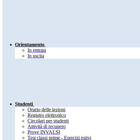
Orientamento
In entrata
In uscita
Studenti
Orario delle lezioni
Registro elettronico
Circolari per studenti
Attività di recupero
Prove INVALSI
Test classi prime - Esercizi estivi