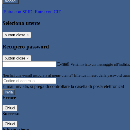
-
Entra con SPID
Entra con CIE
Seleziona utente
button close
×
Recupero password
button close
×
E-mail
Verrà inviato un messaggio all'indirizz
Non hai una e-mail associata al nome utente? Effettua il reset della password tram
E-mail inviata, si prega di controllare la casella di posta elettronica!
Errore
Chiudi
Successo
Chiudi
Informazione