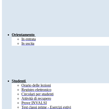
Orientamento
In entrata
In uscita
Studenti
Orario delle lezioni
Registro elettronico
Circolari per studenti
Attività di recupero
Prove INVALSI
Test classi prime - Esercizi estivi