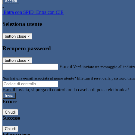
-
Entra con SPID
Entra con CIE
Seleziona utente
button close
×
Recupero password
button close
×
E-mail
Verrà inviato un messaggio all'indirizz
Non hai una e-mail associata al nome utente? Effettua il reset della password tram
E-mail inviata, si prega di controllare la casella di posta elettronica!
Errore
Chiudi
Successo
Chiudi
Informazione