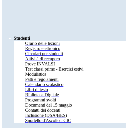
Studenti
Orario delle lezioni
Registro elettronico
Circolari per studenti
Attività di recupero
Prove INVALSI
Test classi prime - Esercizi estivi
Modulistica
Patti e regolamenti
Calendario scolastico
Libri di testo
Biblioteca Digitale
Programmi svolti
Documenti del 15 maggio
Contatti dei docenti
Inclusione (DSA/BES)
Sportello d'Ascolto - CIC