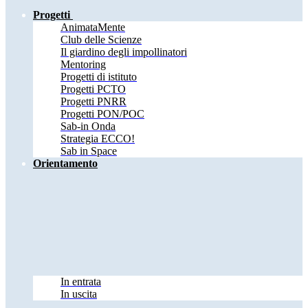
Progetti
AnimataMente
Club delle Scienze
Il giardino degli impollinatori
Mentoring
Progetti di istituto
Progetti PCTO
Progetti PNRR
Progetti PON/POC
Sab-in Onda
Strategia ECCO!
Sab in Space
Orientamento
In entrata
In uscita