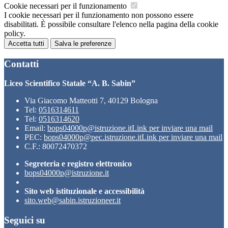
Cookie necessari per il funzionamento
I cookie necessari per il funzionamento non possono essere
disabilitati. È possibile consultare l'elenco nella pagina della cookie
policy.
Accetta tutti
Salva le preferenze
Contatti
Liceo Scientifico Statale “A. B. Sabin”
Via Giacomo Matteotti 7, 40129 Bologna
Tel:
0516314611
Tel:
0516314620
Email:
bops04000p@istruzione.it
Link per inviare una mail
PEC:
bops04000p@pec.istruzione.it
Link per inviare una mail
C.F.: 80072470372
Segreteria e registro elettronico
bops04000p@istruzione.it
Sito web istituzionale e accessibilità
sito.web@sabin.istruzioneer.it
Seguici su